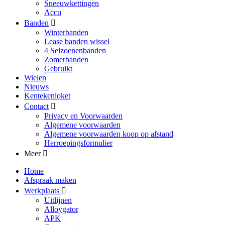
Sneeuwkettingen
Accu
Banden
Winterbanden
Lease banden wissel
4 Seizoenenbanden
Zomerbanden
Gebruikt
Wielen
Nieuws
Kentekenloket
Contact
Privacy en Voorwaarden
Algemene voorwaarden
Algemene voorwaarden koop op afstand
Herroepingsformulier
Meer
Home
Afspraak maken
Werkplaats
Uitlijnen
Alloygator
APK