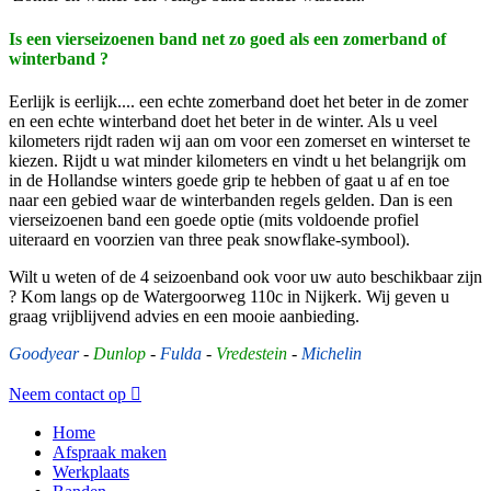
Is een vierseizoenen band net zo goed als een zomerband of
winterband ?
Eerlijk is eerlijk.... een echte zomerband doet het beter in de zomer
en een echte winterband doet het beter in de winter. Als u veel
kilometers rijdt raden wij aan om voor een zomerset en winterset te
kiezen. Rijdt u wat minder kilometers en vindt u het belangrijk om
in de Hollandse winters goede grip te hebben of gaat u af en toe
naar een gebied waar de winterbanden regels gelden. Dan is een
vierseizoenen band een goede optie (mits voldoende profiel
uiteraard en voorzien van three peak snowflake-symbool).
Wilt u weten of de 4 seizoenband ook voor uw auto beschikbaar zijn
? Kom langs op de Watergoorweg 110c in Nijkerk. Wij geven u
graag vrijblijvend advies en een mooie aanbieding.
Goodyear
-
Dunlop
-
Fulda
-
Vredestein
-
Michelin
Neem contact op
Home
Afspraak maken
Werkplaats