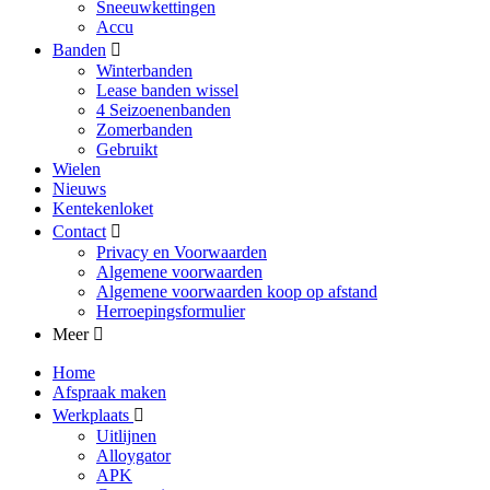
Sneeuwkettingen
Accu
Banden
Winterbanden
Lease banden wissel
4 Seizoenenbanden
Zomerbanden
Gebruikt
Wielen
Nieuws
Kentekenloket
Contact
Privacy en Voorwaarden
Algemene voorwaarden
Algemene voorwaarden koop op afstand
Herroepingsformulier
Meer
Home
Afspraak maken
Werkplaats
Uitlijnen
Alloygator
APK