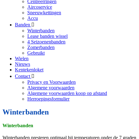
Centreerringen
Aircoservice
Sneeuwkettingen
Accu
Banden
Winterbanden
Lease banden wissel
4 Seizoenenbanden
Zomerbanden
Gebruikt
Wielen
Nieuws
Kentekenloket
Contact
Privacy en Voorwaarden
Algemene voorwaarden
Algemene voorwaarden koop op afstand
Herroepingsformulier
Winterbanden
Winterbanden
Winterbanden presteren optimaal bij temperaturen onder de 7 graden